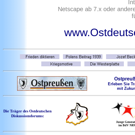
In
Netscape ab 7.x oder ander
f
www.Ostdeutsc
Ostpreu
Erleben Sie Tr
mit Zukun
Die Träger des Ostdeutschen
Diskussionsforums:
Junge Generat
im BdV NR