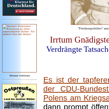
"Friedenspolitiker“ an
Irrtum Gnädigste
Verdrängte Tatsach
Hermann Sudermann
Es ist der tapfer
der CDU-Bundesta
Polens am Kriegsa
dann prompt öffent