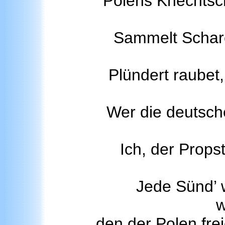
Polens Knechtsch
Sammelt Schare
Plündert raubet,
Wer die deutsch
Ich, der Props
Jede Sünd’ 
w
den der Polen frei