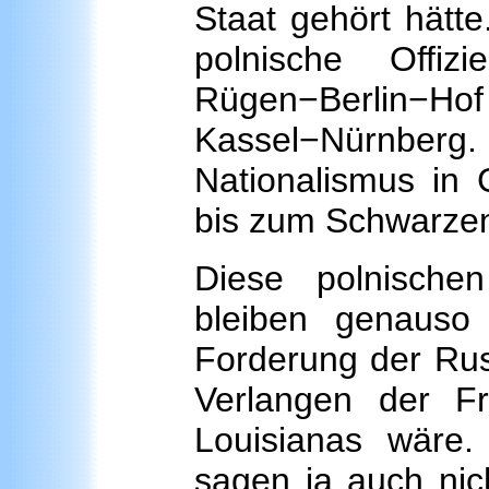
Staat gehört hätt
polnische Offiz
Rügen−Berlin−H
Kassel−Nürnberg. 
Nationalismus in 
bis zum Schwarze
Diese polnische
bleiben genauso 
Forderung der Rus
Verlangen der F
Louisianas wär
sagen ja auch nich