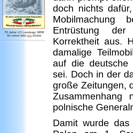
doch nichts dafür
Mobilmachung b
Entrüstung der
7
0 Jahre LO
Landesgr
.
NRW
für weitere Infos
hie
r
klicken
Korrektheit aus. 
damalige Teilmobi
auf die deutsche
sei. Doch in der d
große Zeitungen, d
Zusammenhang no
polnische General
Damit wurde das v