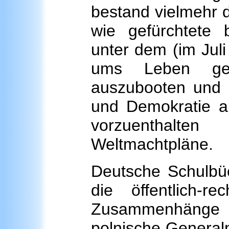
bestand vielmehr d
wie gefürchtete b
unter dem (im Jul
ums Leben gek
auszubooten und d
und Demokratie al
vorzuenthalte
Weltmachtpläne.
Deutsche Schulbü
die öffentlich-r
Zusammenhänge e
polnische General