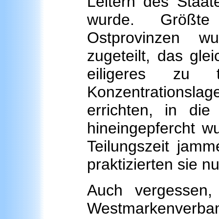
Leitern des Staat
wurde. Größte 
Ostprovinzen w
zugeteilt, das gle
eiligeres zu
Konzentrationsla
errichten, in di
hineingepfercht w
Teilungszeit jamme
praktizierten sie 
Auch vergessen, 
Westmarkenverband