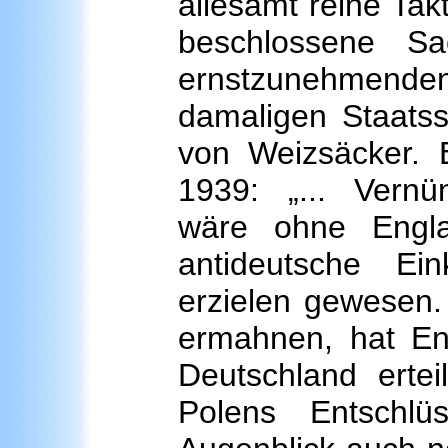
allesamt reine Tak
beschlossene S
ernstzunehmende
damaligen Staatss
von Weizsäcker. 
1939: „... Vernü
wäre ohne Engla
antideutsche Ein
erzielen gewesen.
ermahnen, hat En
Deutschland ertei
Polens Entschlü