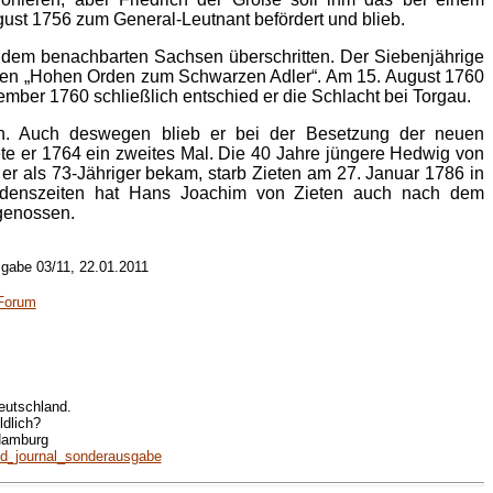
ust 1756 zum General-Leutnant befördert und blieb.
 dem benachbarten Sachsen überschritten. Der Siebenjährige
r den „Hohen Orden zum Schwarzen Adler“. Am 15. August 1760
mber 1760 schließlich entschied er die Schlacht bei Torgau.
n. Auch deswegen blieb er bei der Besetzung der neuen
ete er 1764 ein zweites Mal. Die 40 Jahre jüngere Hedwig von
er als 73-Jähriger bekam, starb Zieten am 27. Januar 1786 in
riedenszeiten hat Hans Joachim von Zieten auch nach dem
 genossen.
gabe 03/11, 22.01.2011
-Forum
eutschland.
ldlich?
 Hamburg
nd_journal_sonderausgabe