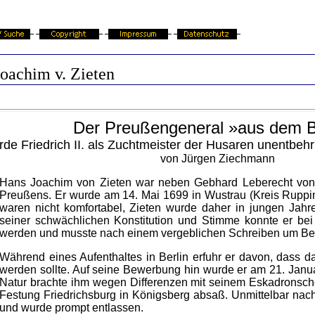
oachim v. Zieten
Der Preußengeneral »aus dem 
e Friedrich II. als Zuchtmeister der Husaren unentbehr
von Jürgen Ziechmann
Hans Joachim von Zieten war neben Gebhard Leberecht vo
Preußens. Er wurde am 14. Mai 1699 in Wustrau (Kreis Ruppin
waren nicht komfortabel, Zieten wurde daher in jungen Jah
seiner schwächlichen Konstitution und Stimme konnte er bei
werden und musste nach einem vergeblichen Schreiben um Be
Während eines Aufenthaltes in Berlin erfuhr er davon, dass d
werden sollte. Auf seine Bewerbung hin wurde er am 21. Janua
Natur brachte ihm wegen Differenzen mit seinem Eskadronschef
Festung Friedrichsburg in Königsberg absaß. Unmittelbar nach
und wurde prompt entlassen.