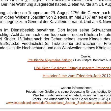
 Berliner Wohnung ausgeredet haben. Zieten wurde am 14. Aug
ung, als dessen Truppen am 29. August 1756 die Grenze nach
unkt des Wirkens Joachim von Zietens. Im Mai 1757 erhielt e
on Liegnitz zum General der Kavallerie ernannt. Und am 3. Nove
n im Dienstbetrieb bewähren. Dort lagen seine Schwäche
chtigt. Acht Jahre nach dem Tode seiner ersten Ehefrau heirat
 Kinder. 13 Jahre nach der Geburt seines letzten Kindes, das 
traße/Ecke Friedrichstraße. Trotz seiner Schwächen in F
Tode stets die Hochachtung und das Wohlwollen seines Königs
Quelle:
Preußische Allgemeine Zeitung
/ Das Ostpreußenblatt Aus
Diskutieren Sie diesen Beitrag in unserem Preussen
Historienfilme zum Friedrich-Jahr 2012
______________________________
weitere Informationen:
Friedrich der Große uns seine Bedeutung für das heutige D
Welche Fundamente hat er gelegt, worin bleibt er vorbi
Staats- und wirtschaftspolitische Gesellschaft (SWG)
www.deutschlandjournal.de/Deutschland_Journal_Sonderausg/deutschla