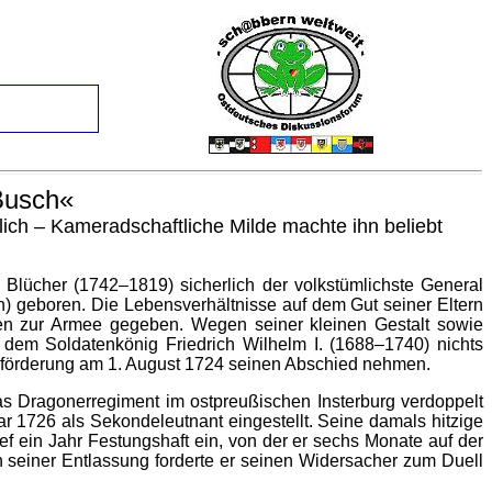
Busch«
lich – Kameradschaftliche Milde machte ihn beliebt
n
Blücher
(1742–1819) sicherlich der volkstümlichste General
) geboren. Die Lebensverhältnisse auf dem Gut seiner Eltern
ren zur Armee gegeben. Wegen seiner kleinen Gestalt sowie
 dem Soldatenkönig Friedrich Wilhelm I. (1688–1740) nichts
förderung am 1. August 1724 seinen Abschied nehmen.
as Dragonerregiment im ostpreußischen Insterburg verdoppelt
r 1726 als Sekondeleutnant eingestellt. Seine damals hitzige
 ein Jahr Festungshaft ein, von der er sechs Monate auf der
 seiner Entlassung forderte er seinen Widersacher zum Duell