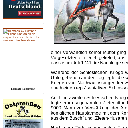
einer Verwandten seiner Mutter ging 
Vorgesetzten ein Duell geliefert, a
dass er im Juli 1741 die Nachfolge se
Während der Schlesischen Kriege wu
Untergebenen an den Tag legte, die w
Kriegen von Nachwuchssorgen frei wa
durch einen repräsentativen Schlossn
Hermann Sudermann
Auch im Zweiten Schlesischen Krieg (
legte er im sogenannten Zietenritt in
9000 Mann zur Verstärkung der Arm
königlichen Hauptarmee mit dem Kor
aus dem Busch“ und „Zieten-Husaren“
Nach dem Tode seiner ersten Frau u