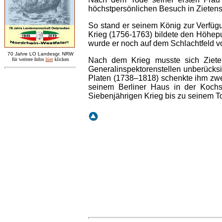
höchstpersönlichen Besuch in Zietens
So stand er seinem König zur Verfüg
Krieg (1756-1763) bildete den Höhep
wurde er noch auf dem Schlachtfeld v
7
0 Jahre LO
Landesgr
.
NRW
Nach dem Krieg musste sich Ziete
für weitere Infos
hie
r
klicken
Generalinspektorenstellen unberücksi
Platen (1738–1818) schenkte ihm zwei
seinem Berliner Haus in der Kochs
Siebenjährigen Krieg bis zu seinem 