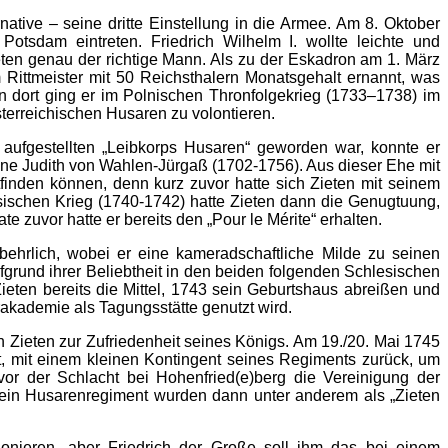
tive – seine dritte Einstellung in die Armee. Am 8. Oktober
otsdam eintreten. Friedrich Wilhelm I. wollte leichte und
ten genau der richtige Mann. Als zu der Eskadron am 1. März
Rittmeister mit 50 Reichsthalern Monatsgehalt ernannt, was
n dort ging er im Polnischen Thronfolgekrieg (1733–1738) im
terreichischen Husaren zu volontieren.
aufgestellten „Leibkorps Husaren“ geworden war, konnte er
ine Judith von Wahlen-Jürgaß (1702-1756). Aus dieser Ehe mit
ttfinden können, denn kurz zuvor hatte sich Zieten mit seinem
sischen Krieg (1740-1742) hatte Zieten dann die Genugtuung,
 zuvor hatte er bereits den „Pour le Mérite“ erhalten.
hrlich, wobei er eine kameradschaftliche Milde zu seinen
grund ihrer Beliebtheit in den beiden folgenden Schlesischen
ten bereits die Mittel, 1743 sein Geburtshaus abreißen und
akademie als Tagungsstätte genutzt wird.
 Zieten zur Zufriedenheit seines Königs. Am 19./20. Mai 1745
cht, mit einem kleinen Kontingent seines Regiments zurück, um
 der Schlacht bei Hohenfried(e)berg die Vereinigung der
ein Husarenregiment wurden dann unter anderem als „Zieten
onieren, aber Friedrich der Große soll ihm das bei einem