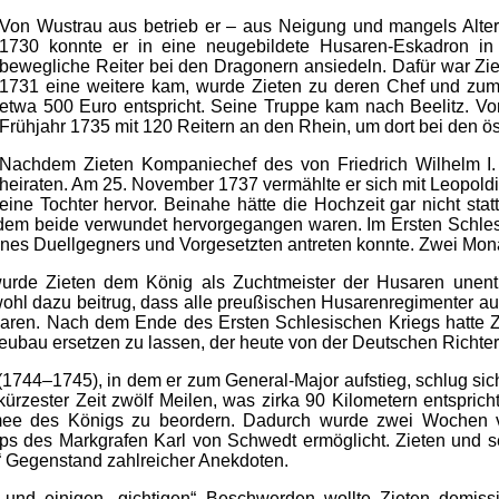
Von Wustrau aus betrieb er – aus Neigung und mangels Alterna
1730 konnte er in eine neugebildete Husaren-Eskadron in P
bewegliche Reiter bei den Dragonern ansiedeln. Dafür war Zie
1731 eine weitere kam, wurde Zieten zu deren Chef und zum 
etwa 500 Euro entspricht. Seine Truppe kam nach Beelitz. Vo
Frühjahr 1735 mit 120 Reitern an den Rhein, um dort bei den ös
Nachdem Zieten Kompaniechef des von Friedrich Wilhelm I. 
heiraten. Am 25. November 1737 vermählte er sich mit Leopold
eine Tochter hervor. Beinahe hätte die Hochzeit gar nicht sta
us dem beide verwundet hervorgegangen waren. Im Ersten Schle
ines Duellgegners und Vorgesetzten antreten konnte. Zwei Monate
rde Zieten dem König als Zuchtmeister der Husaren unentbe
ohl dazu beitrug, dass alle preußischen Husarenregimenter auf
ren. Nach dem Ende des Ersten Schlesischen Kriegs hatte Zie
eubau ersetzen zu lassen, der heute von der Deutschen Richter
1744–1745), in dem er zum General-Major aufstieg, schlug sich
 kürzester Zeit zwölf Meilen, was zirka 90 Kilometern entspri
ee des Königs zu beordern. Dadurch wurde zwei Wochen vor
ps des Markgrafen Karl von Schwedt ermöglicht. Zieten und s
 Gegenstand zahlreicher Anekdoten.
nd einigen „gichtigen“ Beschwerden wollte Zieten demissi