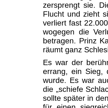
zersprengt sie. Di
Flucht und zieht s
verliert fast 22.0
wogegen die Ver
betragen. Prinz Ka
räumt ganz Schles
Es war der berühm
errang, ein Sieg,
wurde. Es war auc
die „schiefe Schla
sollte später in de
für einen siegrei