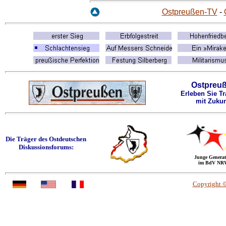
Ostpreußen-TV
-
Ostpreu
Erleben Sie Tr
mit Zukun
Die Träger des Ostdeutschen
Diskussionsforums:
Junge Generat
im BdV NR
Copyright 