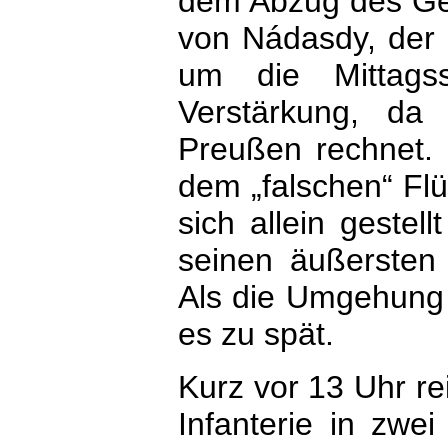
dem Abzug des Ge
von Nádasdy, der 
um die Mittags
Verstärkung, da
Preußen rechnet. 
dem „falschen“ Flü
sich allein gestell
seinen äußersten 
Als die Umgehung d
es zu spät.
Kurz vor 13 Uhr rei
Infanterie in zwe