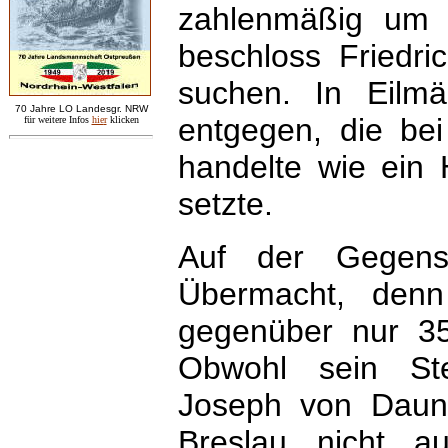
zahlenmäßig um 
beschloss Friedri
suchen. In Eilm
7
0 Jahre LO
Landesgr
.
NRW
entgegen, die bei
für weitere Infos
hie
r
klicken
handelte wie ein 
setzte.
Auf der Gegense
Übermacht, den
gegenüber nur 35
Obwohl sein Stel
Joseph von Daun i
Breslau nicht a