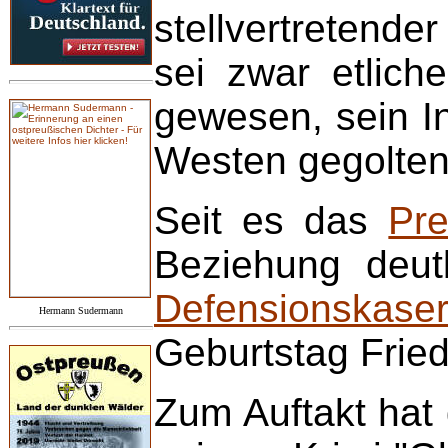
stellvertretend
sei zwar etlich
gewesen, sein I
Westen gegolten
Seit es das
Pr
Beziehung deut
Defensionskase
Hermann Sudermann
Geburtstag Frie
Zum Auftakt hat 