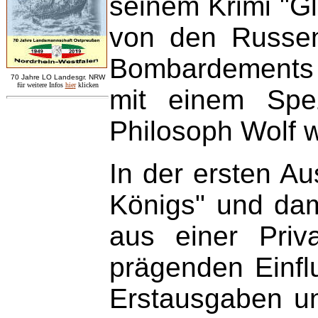
seinem Krimi "Gl
von den Russen
Bombardements s
7
0 Jahre LO
Landesgr
.
NRW
für weitere Infos
hie
r
klicken
mit einem Spezi
Philosoph Wolf 
In der ersten A
Königs" und dam
aus einer Priv
prägenden Einfl
Erstausgaben un