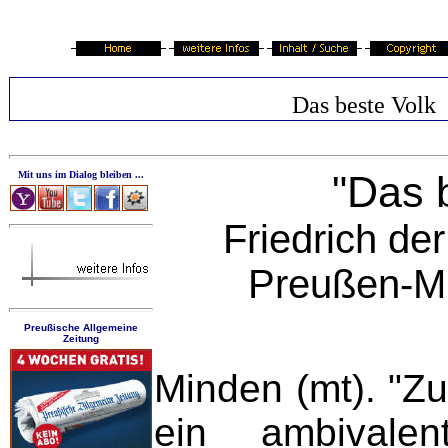
Das beste Volk
"Das b
Mit uns im Dialog bleiben ...
Friedrich de
Preußen-Mu
Preußische Allgemeine
Zeitung
Minden (mt). "Z
ein ambivalen