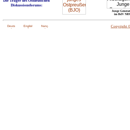
Die Träger des Ostdeutschen
Diskussionsforums:
Junge Generat
im BdV NR
Copyright 