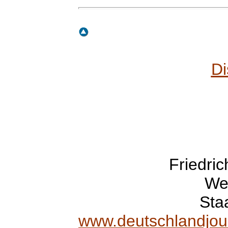
Di
Friedri
Wel
Sta
www.deutschlandjou