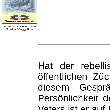
7
0 Jahre LO
Landesgr
.
NRW
für weitere Infos
hie
r
klicken
Hat der rebell
öffentlichen Zü
diesem Gesprä
Persönlichkeit 
Vaters ist er au