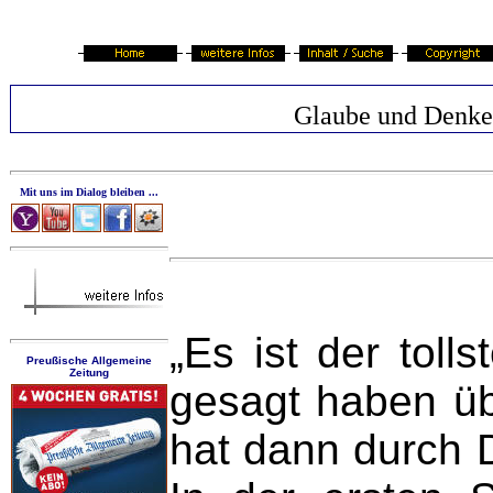
Glaube und Denk
Mit uns im Dialog bleiben ...
„Es ist der toll
Preußische Allgemeine
Zeitung
gesagt haben übe
hat dann durch D