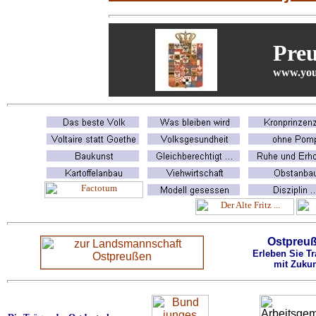
Pre
www.you
Ostpreu
Erleben Sie Tr
mit Zukun