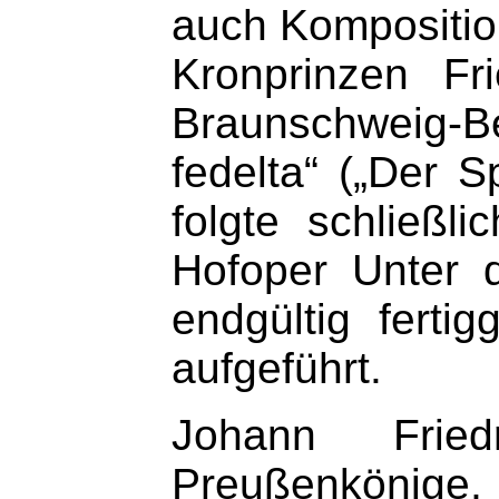
auch Komposition
Kronprinzen Fr
Braunschweig-B
fedelta“ („Der 
folgte schließl
Hofoper Unter 
endgültig ferti
aufgeführt.
Johann Fried
Preußenkönige,