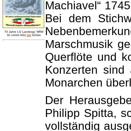
Machiavel“ 1745.
Bei dem Stichwo
Nebenbemerkun
7
0 Jahre LO
Landesgr
.
NRW
für weitere Infos
hie
r
klicken
Marschmusik geg
Querflöte und k
Konzerten sind
Monarchen überli
Der Herausgebe
Philipp Spitta, s
vollständig ausge