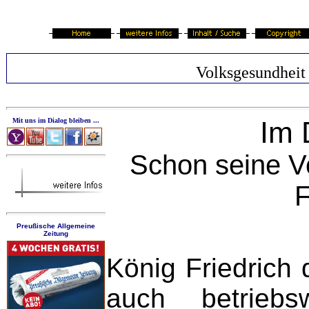
Volksgesundheit
Im 
Mit uns im Dialog bleiben ...
Schon seine V
F
Preußische Allgemeine
Zeitung
König Friedrich
auch betriebs