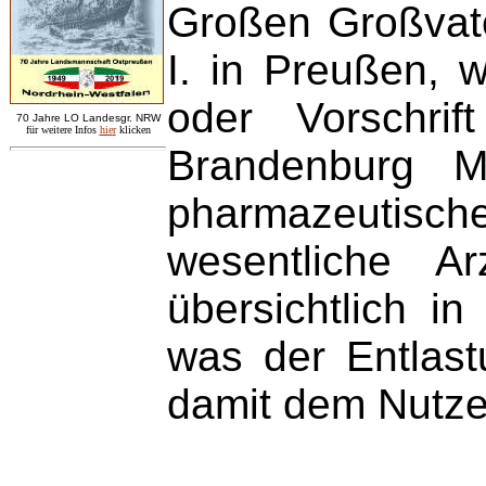
Großen Großvater
I. in Preußen, 
oder Vorschri
7
0 Jahre LO
Landesgr
.
NRW
für weitere Infos
hie
r
klicken
Brandenburg Me
pharmazeutisc
wesentliche A
übersichtlich 
was der Entlas
damit dem Nutze