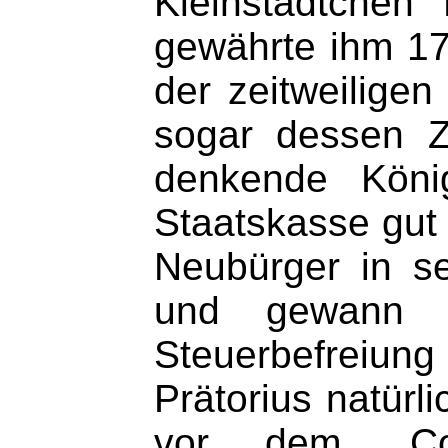
Kleinstädtchen 
gewährte ihm 177
der zeitweilige
sogar dessen Zu
denkende Köni
Staatskasse gut 
Neubürger in s
und gewann f
Steuerbefreiung 
Prätorius natürl
vor dem „Col