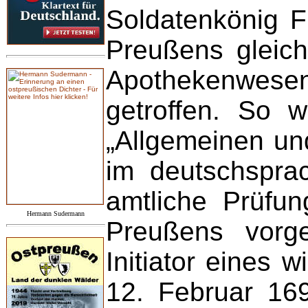
Soldatenkönig F
Preußens gleich
Apothekenwesen
getroffen. So 
„Allgemeinen un
im deutschspra
amtliche Prüfu
Hermann Sudermann
Preußens vorg
Initiator eines 
12. Februar 169