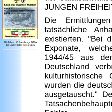
JUNGEN FREIHEIT 
Die Ermittlunge
tatsächliche Anha
existierten. "Bei
7
0 Jahre LO
Landesgr
.
NRW
für weitere Infos
hie
r
klicken
Exponate, welch
1944/45 aus dem
Deutschland verb
kulturhistorisch
wurden die deutsc
ausgetauscht." De
Tatsachenbehaup