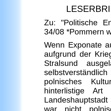
LESERBRIEF
Zu: "Politische 
34/08 *Pommern w
Wenn Exponate au
aufgrund der Krie
Stralsund ausge
selbstverständ
polnisches Kult
hinterlistige A
Landeshauptstad
war nicht poln