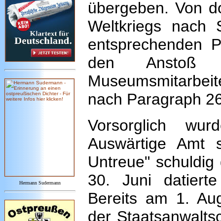
übergeben. Von d
Weltkriegs nach S
entsprechenden 
den Anstoß 
Museumsmitarbeite
nach Paragraph 2
Vorsorglich wu
Auswärtige Amt s
Untreue" schuldig
30. Juni datiert
Hermann Sudermann
Bereits am 1. Aug
der Staatsanwaltsc