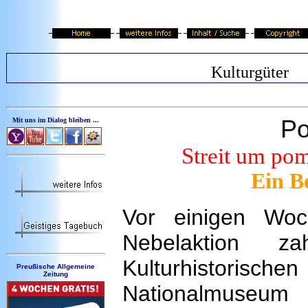
Kulturgüter
Po
Mit uns im Dialog bleiben ...
Streit um pom
Ein B
Vor einigen Woc
Nebelaktion z
Kulturhistorisc
Preußische Allgemeine
Zeitung
Nationalmuseum