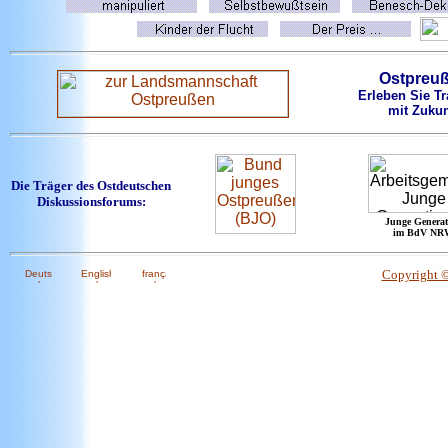
Ostpreu
Erleben Sie Tr
mit Zukun
Die Träger des Ostdeutschen
Diskussionsforums:
Junge Generat
im BdV NR
Copyright 