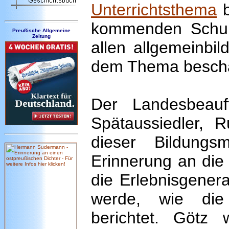
Unterrichtsthema
b
kommenden Schulj
Preußische Allgemeine
Zeitung
allen allgemeinbi
dem Thema beschä
Der Landesbeauf
Spätaussiedler, 
dieser Bildung
Erinnerung an die
die Erlebnisgenera
werde, wie d
berichtet. Götz