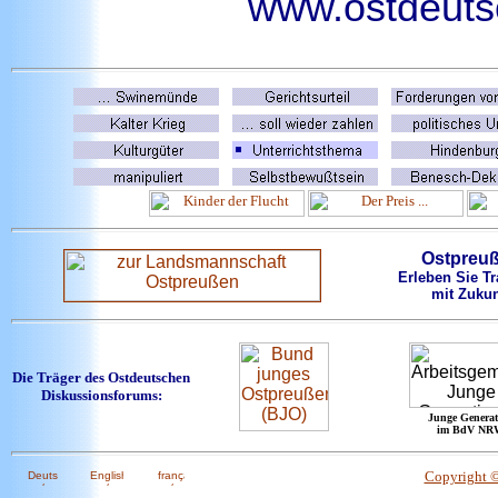
www.ostdeutsc
Ostpreu
Erleben Sie Tr
mit Zukun
Die Träger des Ostdeutschen
Diskussionsforums:
Junge Generat
im BdV NR
Copyright 