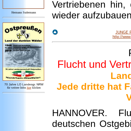
Vertriebenen hin,
wieder aufzubauen
Hermann Sudermann
JUNGE F
http://www
Flucht und Vert
Land
Jede dritte hat 
7
0 Jahre LO
Landesgr
.
NRW
für weitere Infos
hie
r
klicken
V
HANNOVER. Flu
deutschen Ostgeb