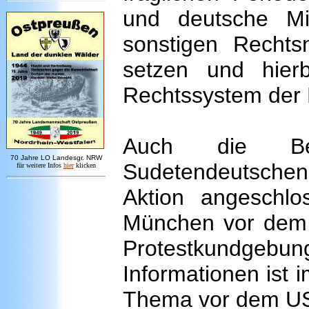
und deutsche Min
sonstigen Recht
setzen und hier
Rechtssystem der 
Auch die Bez
7
0 Jahre LO
Landesgr
.
NRW
Sudetendeutschen
für weitere Infos
hie
r
klicken
Aktion angeschl
München vor dem 
Protestkundgebun
Informationen ist
Thema vor dem US