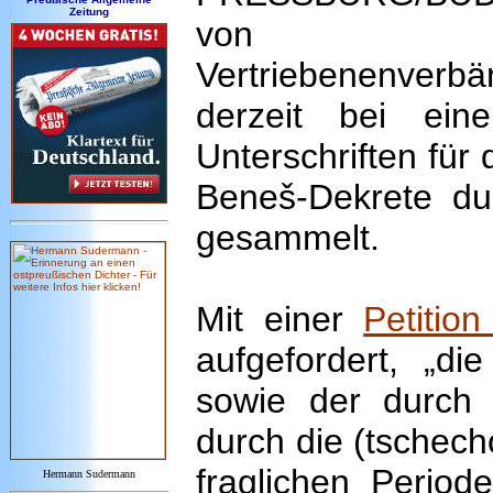
Zeitung
von ung
Vertriebenenver
derzeit bei einer
Unterschriften für
Beneš-Dekrete du
gesammelt.
Mit einer
Petitio
aufgefordert, „di
sowie der durch 
durch die (tschec
fraglichen Period
Hermann Sudermann