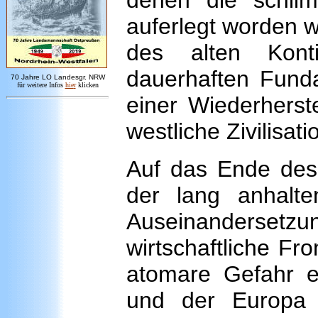
denen die schli
auferlegt worden w
des alten Kont
dauerhaften Fund
7
0 Jahre LO
Landesgr
.
NRW
für weitere Infos
hie
r
klicken
einer Wiederherste
westliche Zivilisati
Auf das Ende des 
der lang anhalte
Auseinandersetzu
wirtschaftliche Fr
atomare Gefahr ei
und der Europa 