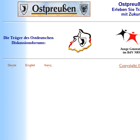
Ostpreu
Erleben Sie Tr
mit Zukun
Die Träger des Ostdeutschen
Diskussionsforums:
Junge Generat
im BdV NR
Copyright 