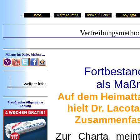
Vertreibungsmetho
Mit uns im Dialog bleiben ...
Fortbestan
als Maßn
Auf dem Heimatta
Preußische Allgemeine
hielt Dr. Lacot
Zeitung
Zusammenfa
Zur Charta mein