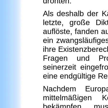
drohten.
Als deshalb der K
letzte, große D
auflöste, fanden a
ein zwangsläufige
ihre Existenzberec
Fragen und Pro
seinerzeit eingef
eine endgültige R
Nachdem Europ
mittelmäßigen
bekämpfen mus