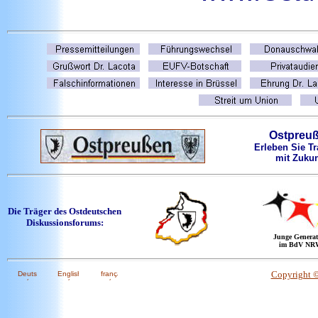
Ostpreu
Erleben Sie Tr
mit Zukun
Die Träger des Ostdeutschen
Diskussionsforums:
Junge Generat
im BdV NR
Copyright 