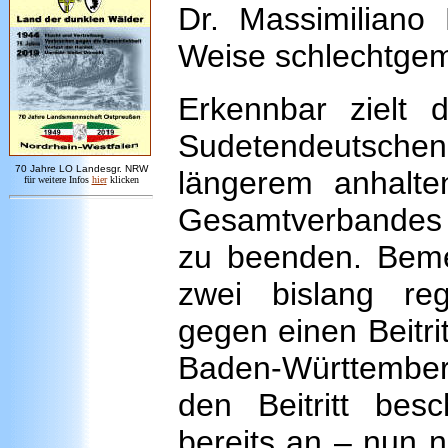
Dr. Massimiliano 
Weise schlechtgem
Erkennbar zielt 
Sudetendeutsch
7
0 Jahre LO
Landesgr
.
NRW
längerem anhalte
für weitere Infos
hie
r
klicken
Gesamtverbandes 
zu beenden. Beme
zwei bislang re
gegen einen Beitr
Baden-Württembe
den Beitritt be
bereits an – nun 