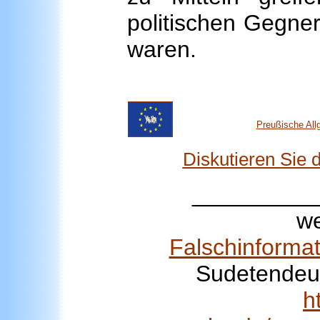
politischen Gegner
waren.
Preußische All
Diskutieren Sie
_________
we
Falschinforma
Sudetendeut
h