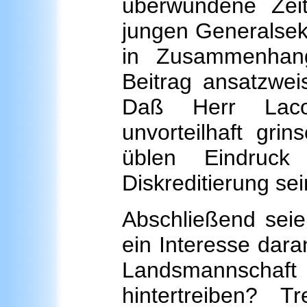
überwundene Zei
jungen Generalsekr
in Zusammenhan
Beitrag ansatzweis
Daß Herr Lac
unvorteilhaft gri
üblen Eindruck
Diskreditierung se
Abschließend seie
ein Interesse dara
Landsmannschaft
hintertreiben? 