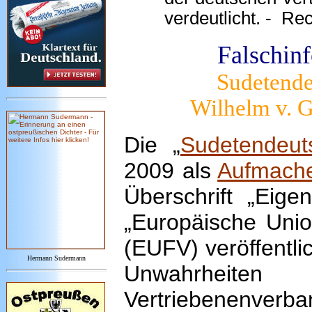
verdeutlicht. - Re
Falschin
Sudetende
Wilhelm v. 
Die „
Sudetendeut
2009 als
Aufmache
Überschrift „Eige
„Europäische Unio
(EUFV) veröffentlic
Hermann Sudermann
Unwahrheite
Vertriebenenverba