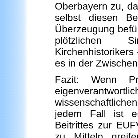
Oberbayern zu, daß
selbst diesen B
Überzeugung befürw
plötzlichen 
Kirchenhistoriker
es in der Zwischenz
Fazit: Wenn Pr
eigenverantwor
wissenschaftliche
jedem Fall ist e
Beitrittes zur EU
zu Mitteln greif