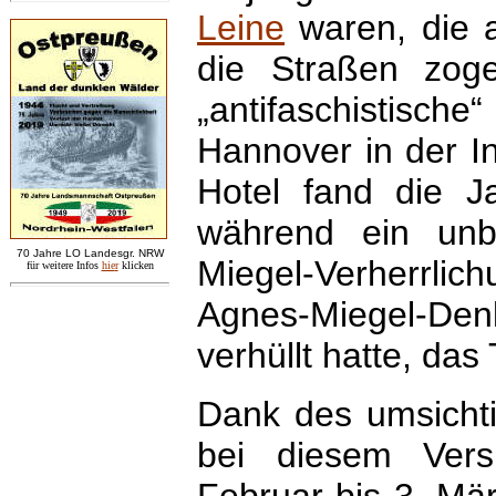
Leine
waren, die a
die Straßen zog
„antifaschistisc
Hannover in der I
Hotel fand die Ja
während ein unb
7
0 Jahre LO
Landesgr
.
NRW
Miegel-Verherrlic
für weitere Infos
hie
r
klicken
Agnes-Miegel-De
verhüllt hatte, das
Dank des umsichtig
bei diesem Ver