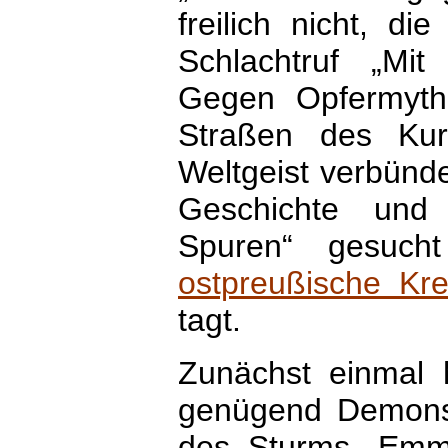
freilich nicht, d
Schlachtruf „Mi
Gegen Opfermyth
Straßen des Ku
Weltgeist verbünde
Geschichte und 
Spuren“ gesuch
ostpreußische Kr
tagt.
Zunächst einmal h
genügend Demons
des Sturms „Emma