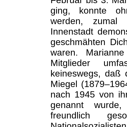
Februar bis 3. Mär
ging, konnte oh
werden, zumal 
Innenstadt demons
geschmähten Dich
waren. Marianne
Mitglieder umfa
keineswegs, daß 
Miegel (1879–1964
nach 1945 von ihr
genannt wurde,
freundlich 
Nationalsozialiste