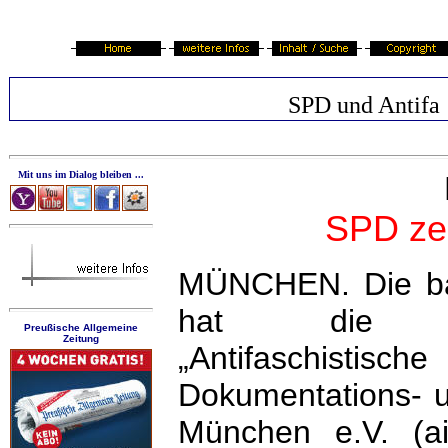
SPD und Antifa
Mit uns im Dialog bleiben ...
SPD zei
MÜNCHEN. Die ba
hat die lin
Preußische Allgemeine
Zeitung
„Antifaschistische
Dokumentations- u
München e.V. (a