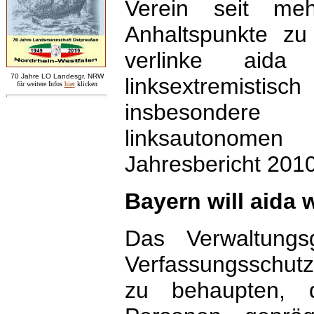
Verein seit me
Anhaltspunkte zu
verlinke aida 
7
0 Jahre LO
Landesgr
.
NRW
linksextremisti
für weitere Infos
hie
r
klicken
insbesondere 
linksautonomen
Jahresbericht 2010
Bayern will aida 
Das Verwaltungs
Verfassungsschutz
zu behaupten, 