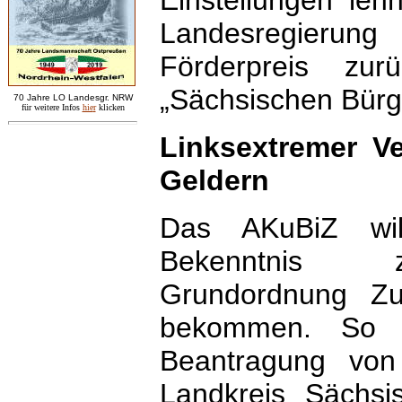
Landesregierun
Förderpreis zu
„Sächsischen Bürger
7
0 Jahre LO
Landesgr
.
NRW
für weitere Infos
hie
r
klicken
Linksextremer Ve
Geldern
Das AKuBiZ wil
Bekenntnis zur
Grundordnung Zu
bekommen. So h
Beantragung von
Landkreis Sächsi