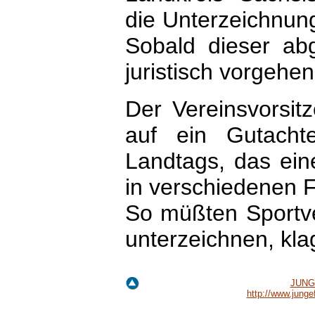
die Unterzeichnung
Sobald dieser abg
juristisch vorgehen
Der Vereinsvorsit
auf ein Gutacht
Landtags, das ein
in verschiedenen F
So müßten Sportver
unterzeichnen, klag
JUNGE
http://www.jung