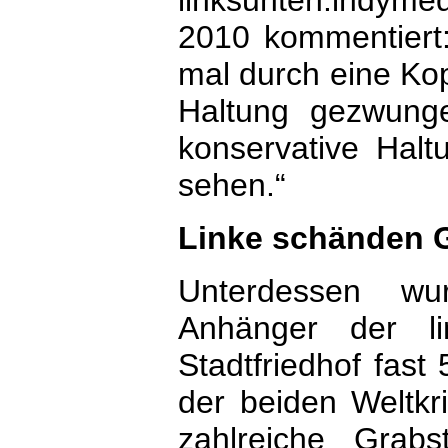
linksunten.indyme
2010 kommentiert: 
mal durch eine Kop
Haltung gezwunge
konservative Hal
sehen.“
Linke schänden G
Unterdessen wu
Anhänger der l
Stadtfriedhof fast
der beiden Weltk
zahlreiche Grab