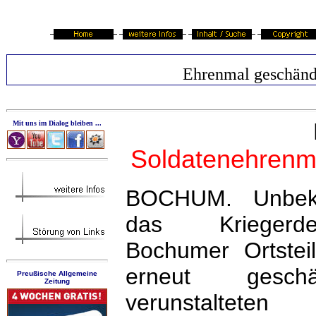
Ehrenmal geschänd
Mit uns im Dialog bleiben ...
Soldatenehrenm
BOCHUM. Unbek
das Krieger
Bochumer Ortstei
erneut gesch
Preußische Allgemeine
Zeitung
verunstaltete