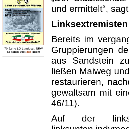
und ermittelt“, sa
Linksextremisten
Bereits im vergan
Gruppierungen de
7
0 Jahre LO
Landesgr
.
NRW
für weitere Infos
hie
r
klicken
aus Sandstein z
ließen Maiweg und
restaurieren, nac
gewaltsam mit ein
46/11).
Auf der linksex