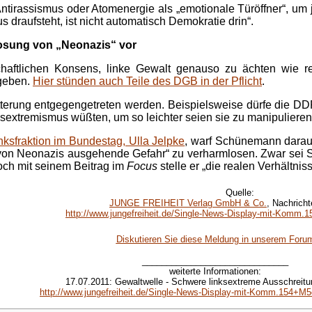
ntirassismus oder Atomenergie als „emotionale Türöffner“, u
raufsteht, ist nicht automatisch Demokratie drin“.
osung von „Neonazis“ vor
haftlichen Konsens, linke Gewalt genauso zu ächten wie re
geben.
Hier stünden auch Teile des DGB in der Pflicht
.
terung entgegengetreten werden. Beispielsweise dürfe die DDR 
extremismus wüßten, um so leichter seien sie zu manipulieren
nksfraktion im Bundestag, Ulla Jelpke
, warf Schünemann darau
h von Neonazis ausgehende Gefahr“ zu verharmlosen. Zwar sei
doch mit seinem Beitrag im
Focus
stelle er „die realen Verhältnis
Quelle:
JUNGE FREIHEIT Verlag GmbH & Co.
, Nachricht
http://www.jungefreiheit.de/Single-News-Display-mit-Komm
Diskutieren Sie diese Meldung in unserem Foru
______________________________
weiterte Informationen:
17.07.2011: Gewaltwelle - Schwere linksextreme Ausschreitun
http://www.jungefreiheit.de/Single-News-Display-mit-Komm.154+M