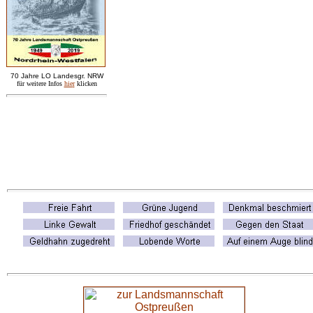
7
0 Jahre LO
Landesgr
.
NRW
für weitere Infos
hie
r
klicken