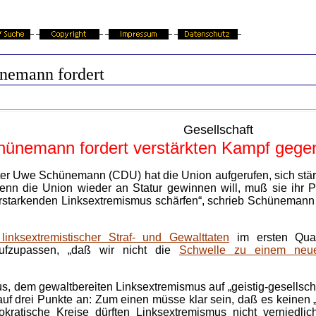
nemann fordert
Gesellschaft
hünemann fordert verstärkten Kampf gege
er Uwe Schünemann (CDU) hat die Union aufgerufen, sich stä
nn die Union wieder an Statur gewinnen will, muß sie ihr Pr
rstarkenden Linksextremismus schärfen“, schrieb Schünemann i
linksextremistischer Straf- und Gewalttaten
im ersten Quar
fzupassen, „daß wir nicht die
Schwelle zu einem neuen
us, dem gewaltbereiten Linksextremismus auf „geistig-gesellsch
 drei Punkte an: Zum einen müsse klar sein, daß es keinen 
okratische Kreise dürften Linksextremismus nicht verniedli