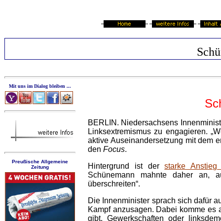
Schü
Mit uns im Dialog bleiben ...
Sc
BERLIN. Niedersachsens Innenminist
Linksextremismus zu engagieren. „We
aktive Auseinandersetzung mit dem e
den
Focus
.
Preußische Allgemeine
Hintergrund ist der
starke Anstieg 
Zeitung
Schünemann mahnte daher an, au
überschreiten“.
Die Innenminister sprach sich dafür a
Kampf anzusagen. Dabei komme es auf
gibt. Gewerkschaften oder linksdem