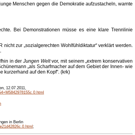
m junge Menschen gegen die Demokratie aufzustacheln, warnte
chte. Bei Demonstrationen müsse es eine klare Trennlinie
nicht zur „sozialgerechten Wohlfühldiktatur“ verklärt werden.
.
fhin in der
Jungen Welt
vor, mit seinem „extrem konservativen
 Schünemann „als Scharfmacher auf dem Gebiet der Innen- wie
se kurzerhand auf den Kopf“. (krk)
en, 12.07.2011,
.154+M5842978155c.0.html
m
gen in Berlin
5e21d42826c.0.html
;