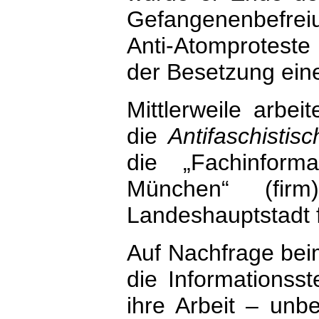
Gefangenenbefre
Anti-Atomprotest
der Besetzung eine
Mittlerweile arbei
die
Antifaschistis
die „Fachinforma
München“ (fir
Landeshauptstadt f
Auf Nachfrage beim
die Informationsst
ihre Arbeit – unbe