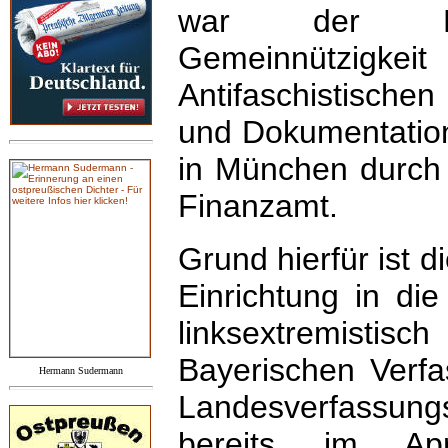
war der E
Gemeinnütz
Antifaschistische
und Dokumentation
in München durch
Finanzamt.
Grund hierfür ist 
Einrichtung in die
linksextremistisc
Bayerischen Verf
Hermann Sudermann
Landesverfassungs
bereits im Ap