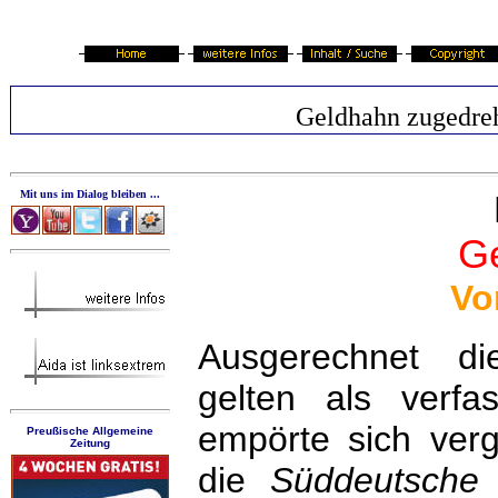
Geldhahn zugedre
Mit uns im Dialog bleiben ...
G
Vo
Ausgerechnet di
gelten als verfass
empörte sich ve
Preußische Allgemeine
Zeitung
die
Süddeutsche 