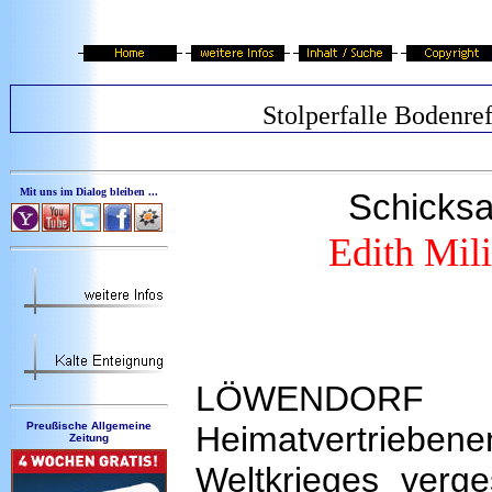
Stolperfalle Bodenre
Mit uns im Dialog bleiben ...
Schicksa
Edith Mil
LÖWENDOR
Preußische Allgemeine
Heimatvertriebe
Zeitung
Weltkrieges verg