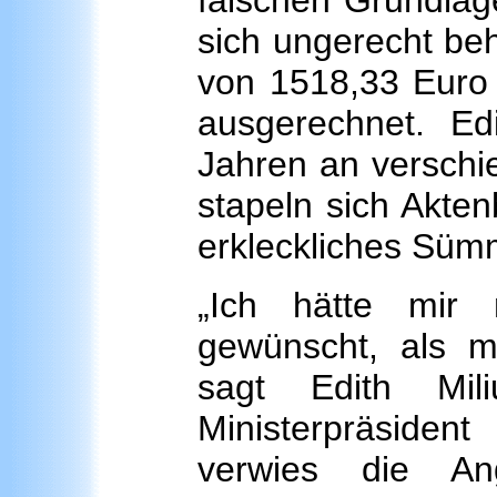
falschen Grundlage 
sich ungerecht beh
von 1518,33 Euro 
ausgerechnet. Edi
Jahren an versch
stapeln sich Akten
erkleckliches Süm
„Ich hätte mir
gewünscht, als m
sagt Edith Mi
Ministerpräsident
verwies die An