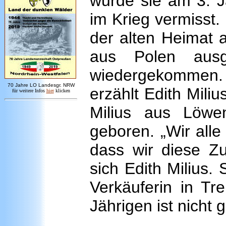
wurde sie am 3. J
im Krieg vermisst. 
der alten Heimat 
aus Polen ausg
wiedergekommen. „
7
0 Jahre LO
Landesgr
.
NRW
erzählt Edith Miliu
für weitere Infos
hie
r
klicken
Milius aus Löwe
geboren. „Wir alle
dass wir diese Zu
sich Edith Milius. 
Verkäuferin in Tr
Jährigen ist nicht 