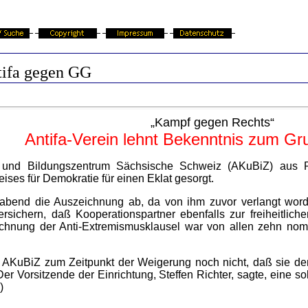
ifa gegen GG
„Kampf gegen Rechts“
Antifa-Verein lehnt Bekenntnis zum G
 und Bildungszentrum Sächsische Schweiz (AKuBiZ) aus P
ses für Demokratie für einen Eklat gesorgt.
gabend die Auszeichnung ab, da von ihm zuvor verlangt wor
ichern, daß Kooperationspartner ebenfalls zur freiheitlich
hnung der Anti-Extremismusklausel war von allen zehn nomini
r AKuBiZ zum Zeitpunkt der Weigerung noch nicht, daß sie de
 Der Vorsitzende der Einrichtung, Steffen Richter, sagte, eine 
)