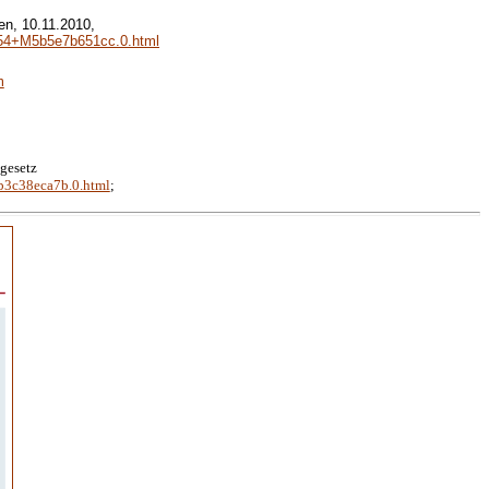
en, 10.11.2010,
.154+M5b5e7b651cc.0.html
m
gesetz
b3c38eca7b.0.html
;