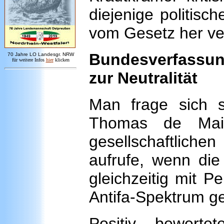
diejenige politisc
vom Gesetz her verp
Bundesverfassun
7
0 Jahre LO
Landesgr
.
NRW
für weitere Infos
hie
r
klicken
zur Neutralität
Man frage sich 
Thomas de Maiz
gesellschaftlic
aufrufe, wenn die
gleichzeitig mit 
Antifa-Spektrum 
Positiv bewert