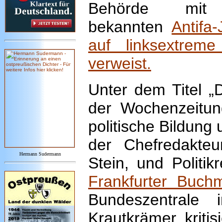
Behörde mit e
bekannten
Antifa
auf linksextreme
verweist.
Unter dem Titel „
der Wochenzeitu
politische Bildung
der Chefredakte
Hermann Sudermann
Stein, und Politi
Frankfurter Buch
Bundeszentrale
Krautkrämer kritis