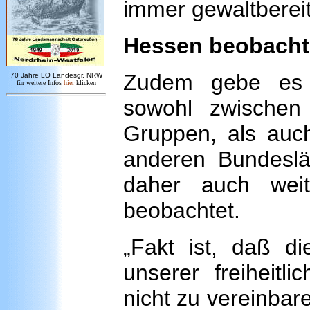
immer gewaltbereit
Hessen beobachte
Zudem gebe es 
7
0 Jahre LO
Landesgr
.
NRW
für weitere Infos
hie
r
klicken
sowohl zwischen
Gruppen, als auch
anderen Bundeslä
daher auch weit
beobachtet.
„Fakt ist, daß die
unserer freiheitl
nicht zu vereinbare