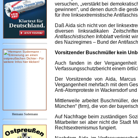
versuchen, „verstärkt bei demokratisc
gewinnen“, und denen durch die gest
für ihre linksextremistische Antifasch
Daß Aida sich nicht von der linksextre
diversen linksradikalen Zeitschri
Antifaschistischen Infoblatt
verlinkt wi
des Naziregimes – Bund der Antifaschi
Vorsitzender Buschmüller kein Un
Auch fanden in der Vergangenheit V
Verfassungsschutzbericht einem örtl
Der Vorsitzende von Aida, Marcus 
Vergangenheit mehrfach mit dem Gese
Anti-Atomproteste in Wackersdorf und
Mittlerweile arbeitet Buschmüller, d
München“ (firm), die von der bayerisc
Hermann Sudermann
Auf Nachfrage beim zuständigen Sozialr
Mitarbeiter sei aber nicht die Stadt
Rechtsextremismus fungiert.