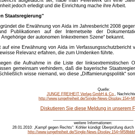
bericht aufgetaucht sei, habe man Feierwerk um eine Stel
nheit jedoch erledigt und die Einrichtung mache ihre Arbeit.
n Staatsregierung“
gründet die Erwähnung von Aida im Jahresbericht 2008 gegen
und Publikationen auf der Internetseite der Dokumentati
ge Angehörige der autonomen linkextremen Szene“ bekannt.
auf eine Erwähnung von Aida im Verfassungsschutzbericht ver
gewisse Relevanz erfahren, die zum Umdenken führte.
gegen die Aufnahme in die Liste der linksextremistischen Or
üssen gemeinsam verhindern, daß die bayerische Staatsregieru
e. Schließlich wisse niemand, wo diese „Diffamierungspolitik“ 
Quelle:
JUNGE FREIHEIT Verlag GmbH & Co.
, Nachricht
http://www.jungefreiheit.de/Single-News-Display.154+
Diskutieren Sie diese Meldung in unserem 
______________________________________
weitere Informationen:
28.01.2010: „Kampf gegen Rechts“: Köhler kündigt Überprüfung durch
http://www.jungefreiheit.de/Single-News-Display.154+M58bbb