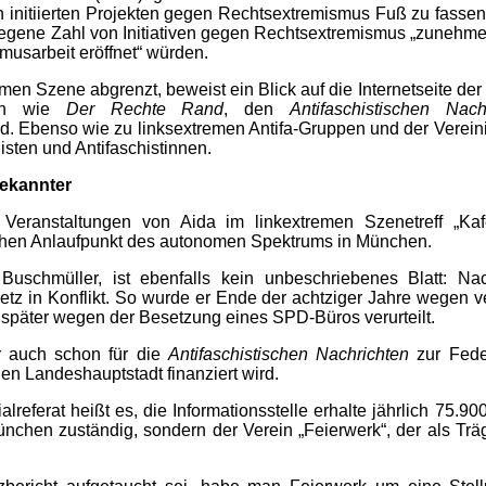
h initiierten Projekten gegen Rechtsextremismus Fuß zu fassen
iegene Zahl von Initiativen gegen Rechtsextremismus „zunehm
ismusarbeit eröffnet“ würden.
men Szene abgrenzt, beweist ein Blick auf die Internetseite der
ften wie
Der Rechte Rand
, den
Antifaschistischen Nach
rd. Ebenso wie zu linksextremen Antifa-Gruppen und der Verein
sten und Antifaschistinnen.
bekannter
eranstaltungen von Aida im linkextremen Szenetreff „Kafe 
ichen Anlaufpunkt des autonomen Spektrums in München.
Buschmüller, ist ebenfalls kein unbeschriebenes Blatt: 
tz in Konflikt. So wurde er Ende der achtziger Jahre wegen 
 später wegen der Besetzung eines SPD-Büros verurteilt.
er auch schon für die
Antifaschistischen Nachrichten
zur Feder
hen Landeshauptstadt finanziert wird.
eferat heißt es, die Informationsstelle erhalte jährlich 75.900 
 München zuständig, sondern der Verein „Feierwerk“, der als T