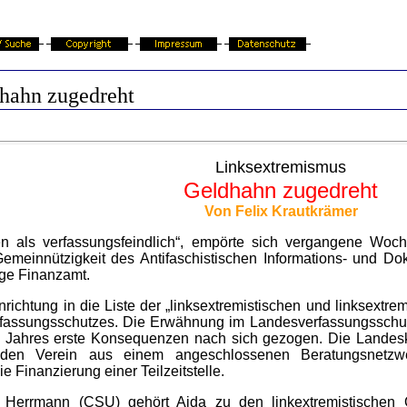
hahn zugedreht
Linksextremismus
Geldhahn zugedreht
Von Felix Krautkrämer
en als verfassungsfeindlich“, empörte sich vergangene Woc
emeinnützigkeit des Antifaschistischen Informations- und Do
ige Finanzamt.
richtung in die Liste der „linksextremistischen und linksextrem
rfassungsschutzes. Die Erwähnung im Landesverfassungsschut
en Jahres erste Konsequenzen nach sich gezogen. Die Landesk
den Verein aus einem angeschlossenen Beratungsnetzw
 Finanzierung einer Teilzeitstelle.
 Herrmann (CSU) gehört Aida zu den linkextremistischen O