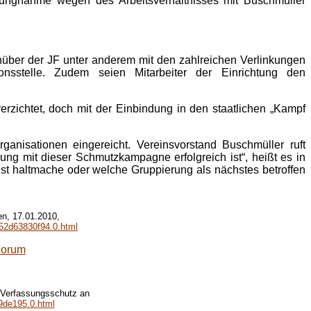
lungnahme wegen des Arbeitsverhältnisses mit Buschmüller
über der JF unter anderem mit den zahlreichen Verlinkungen
onsstelle. Zudem seien Mitarbeiter der Einrichtung den
zichtet, doch mit der Einbindung in den staatlichen „Kampf
ganisationen eingereicht. Vereinsvorstand Buschmüller ruft
ng mit dieser Schmutzkampagne erfolgreich ist“, heißt es in
sonst haltmache oder welche Gruppierung als nächstes betroffen
en, 17.01.2010,
M52d63830f94.0.html
Forum
 Verfassungsschutz an
9de195.0.html