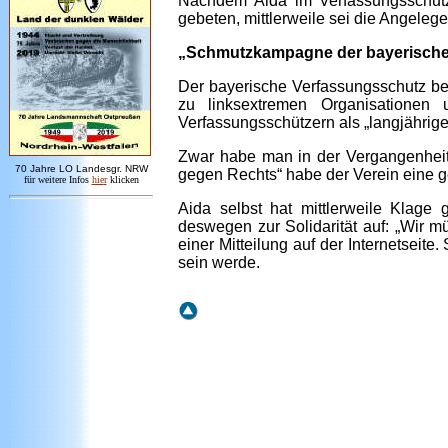
Nachdem Aida im Verfassungsschutz
gebeten, mittlerweile sei die Angelege
„Schmutzkampagne der bayerische
Der bayerische Verfassungsschutz be
zu linksextremen Organisationen 
Verfassungsschützern als „langjähri
Zwar habe man in der Vergangenheit 
7
0 Jahre LO
Landesgr
.
NRW
gegen Rechts“ habe der Verein eine 
für weitere Infos
hie
r
klicken
Aida selbst hat mittlerweile Klage 
deswegen zur Solidarität auf: „Wir m
einer Mitteilung auf der Internetseit
sein werde.