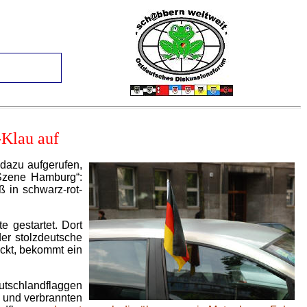
-Klau auf
dazu aufgerufen,
 Szene Hamburg“:
 in schwarz-rot-
e gestartet. Dort
der stolzdeutsche
ckt, bekommt ein
utschlandflaggen
 und verbrannten