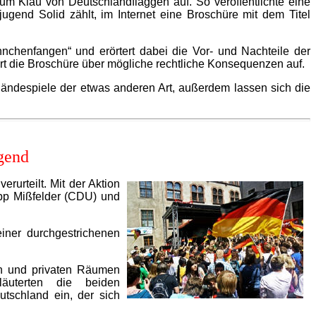
m Klau von Deutschlandflaggen auf. So veröffentlichte eine
jugend Solid zählt, im Internet eine Broschüre mit dem Titel
nchenfangen“ und erörtert dabei die Vor- und Nachteile der
t die Broschüre über mögliche rechtliche Konsequenzen auf.
ländespiele der etwas anderen Art, außerdem lassen sich die
gend
rurteilt. Mit der Aktion
ipp Mißfelder (CDU) und
iner durchgestrichenen
hen und privaten Räumen
äuterten die beiden
utschland ein, der sich