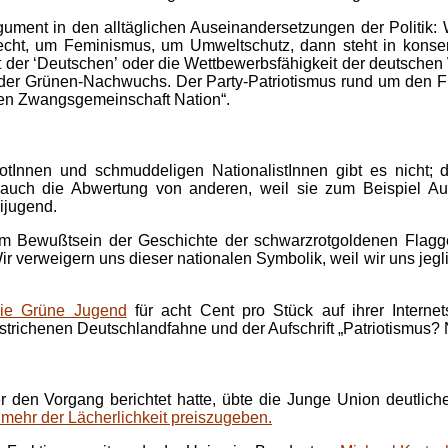
Argument in den alltäglichen Auseinandersetzungen der Politi
recht, um Feminismus, um Umweltschutz, dann steht in konse
der ‘Deutschen’ oder die Wettbewerbsfähigkeit der deutschen 
te der Grünen-Nachwuchs. Der Party-Patriotismus rund um den F
ten Zwangsgemeinschaft Nation“.
otInnen und schmuddeligen NationalistInnen gibt es nicht; 
 auch die Abwertung von anderen, weil sie zum Beispiel Au
ijugend.
llem Bewußtsein der Geschichte der schwarzrotgoldenen Flag
Wir verweigern uns dieser nationalen Symbolik, weil wir uns je
die Grüne Jugend
für acht Cent pro Stück auf ihrer Internet
trichenen Deutschlandfahne und der Aufschrift „Patriotismus? 
n Vorgang berichtet hatte, übte die Junge Union deutliche
 mehr der Lächerlichkeit preiszugeben.