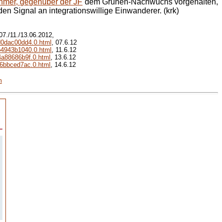
hmer, gegenüber der JF
dem Grünen-Nachwuchs vorgehalten,
en Signal an integrationswillige Einwanderer. (krk)
07./11./13.06.2012,
d0dac00dd4.0.html
, 07.6.12
b4943b1040.0.html
, 11.6.12
4a88686b9f.0.html
, 13.6.12
f6bbced7ac.0.html
, 14.6.12
m