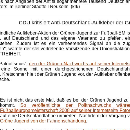
 es nach Angaben der Antifa sogar mehrere Tausend Deutschla
s im Berliner Stadtteil Neukölln. (krk)
CDU
kritisiert Anti-Deutschland-Aufkleber der 
indliche Aufkleber-Aktion der Grünen-Jugend zur Fußball-EM is
rt, auf Deutschland und das eigene Vaterland zu pfeifen, ei
stehen. Zudem ist es ein verheerendes Signal an die z
len“, warnte der stellvertretende Vorsitzende der Unionsfrakti
FREIHEIT.
Patriotismus“,
den der Grünen-Nachwuchs auf seiner Internetsei
f eine Sonne mit einer durchgestrichenen Deutschlandfah
 Kretschmer hielt der Grünen Jugend vor, der Aufkleber offenb
sche.
Es ist nicht das erste Mal, daß es bei der Grünen Jugend zu 
kommt.
So veröffentlichte der Politnachwuchs währ
Fußballeuropameisterschaft 2008 auf seiner Internetseite Foto
auf eine Deutschlandfahne urinierten. Nachdem der Vorgang v
Grüne Jugend von der Fahnenschändung
.