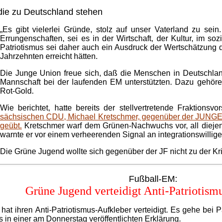
 die zu Deutschland stehen
„Es gibt vielerlei Gründe, stolz auf unser Vaterland zu sei
Errungenschaften, sei es in der Wirtschaft, der Kultur, im soz
Patriotismus sei daher auch ein Ausdruck der Wertschätzung 
Jahrzehnten erreicht hätten.
Die Junge Union freue sich, daß die Menschen in Deutschlan
Mannschaft bei der laufenden EM unterstützten. Dazu gehör
Rot-Gold.
Wie berichtet, hatte bereits der stellvertretende Fraktion
sächsischen CDU, Michael Kretschmer, gegenüber der JUNGEN 
geübt.
Kretschmer warf dem Grünen-Nachwuchs vor, all diejeni
warnte er vor einem verheerenden Signal an integrationswillig
Die Grüne Jugend wollte sich gegenüber der JF nicht zu der Krit
Fußball-EM:
Grüne Jugend verteidigt Anti-Patriotism
at ihren Anti-Patriotismus-Aufkleber verteidigt. Es gehe bei 
 in einer am Donnerstag veröffentlichten Erklärung.