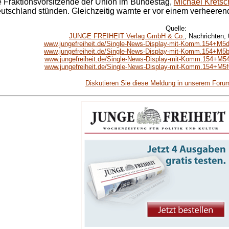
nde Fraktionsvorsitzende der Union im Bundestag,
Michael Kretsc
eutschland stünden. Gleichzeitig warnte er vor einem verheerend
Quelle:
JUNGE FREIHEIT Verlag GmbH & Co.
, Nachrichten, 
www.jungefreiheit.de/Single-News-Display-mit-Komm.154+M5
www.jungefreiheit.de/Single-News-Display-mit-Komm.154+M5
www.jungefreiheit.de/Single-News-Display-mit-Komm.154+M5
www.jungefreiheit.de/Single-News-Display-mit-Komm.154+M5
Diskutieren Sie diese Meldung in unserem Foru