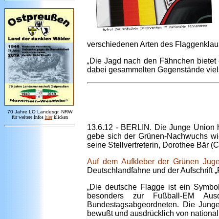
verschiedenen Arten des Flaggenklau
„
Die Jagd nach den Fähnchen bietet 
dabei gesammelten Gegenstände vielsei
7
0 Jahre LO
Landesgr
.
NRW
für weitere Infos
hie
r
klicken
13.6.12 - BERLIN. Die Junge Union ha
gebe sich der Grünen-Nachwuchs wiede
seine Stellvertreterin, Dorothee Bär (
Auf dem Aufkleber der Grünen Jug
Deutschlandfahne und der Aufschrift 
„Die deutsche Flagge ist ein Symbol
besonders zur Fußball-EM Ausd
Bundestagsabgeordneten. Die Junge 
bewußt und ausdrücklich von nationa