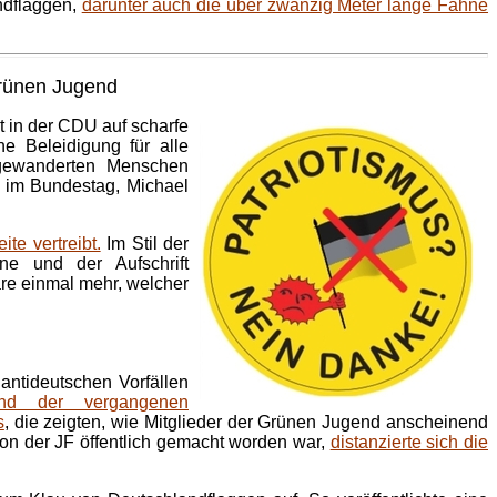
ndflaggen,
darunter auch die über zwanzig Meter lange Fahne
Grünen Jugend
t in der CDU auf scharfe
ne Beleidigung für alle
ugewanderten Menschen
on im Bundestag, Michael
te vertreibt.
Im Stil der
ne und der Aufschrift
are einmal mehr, welcher
antideutschen Vorfällen
end der vergangenen
s
, die zeigten, wie Mitglieder der Grünen Jugend anscheinend
on der JF öffentlich gemacht worden war,
distanzierte sich die