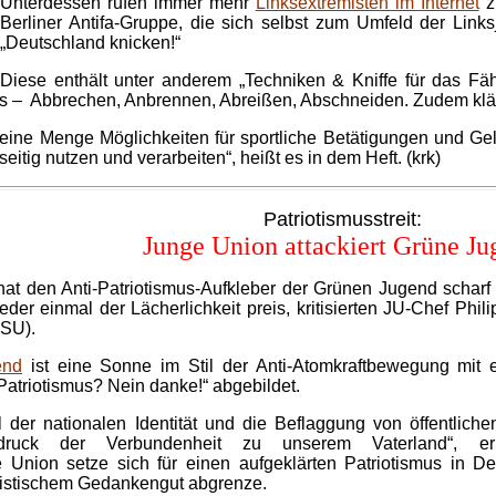
Unterdessen rufen immer mehr
Linksextremisten im Internet
zu
Berliner Antifa-Gruppe, die sich selbst zum Umfeld der Links
„Deutschland knicken!“
Diese enthält unter anderem „Techniken & Kniffe für das Fäh
s – Abbrechen, Anbrennen, Abreißen, Abschneiden. Zudem klär
eine Menge Möglichkeiten für sportliche Betätigungen und Ge
tig nutzen und verarbeiten“, heißt es in dem Heft. (krk)
Patriotismusstreit:
Junge Union attackiert Grüne Ju
t den Anti-Patriotismus-Aufkleber der Grünen Jugend scharf ve
r einmal der Lächerlichkeit preis, kritisierten JU-Chef Phil
CSU).
end
ist eine Sonne im Stil der Anti-Atomkraftbewegung mit e
„Patriotismus? Nein danke!“ abgebildet.
 der nationalen Identität und die Beflaggung von öffentlic
ruck der Verbundenheit zu unserem Vaterland“, erl
Union setze sich für einen aufgeklärten Patriotismus in De
listischem Gedankengut abgrenze.