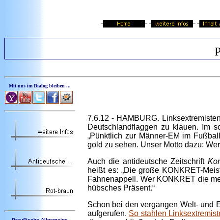
P
Mit uns im Dialog bleiben ...
7.6.12 - HAMBURG. Linksextremisten 
Deutschlandflaggen zu klauen. Im s
„Pünktlich zur Männer-EM im Fußball
gold zu sehen. Unser Motto dazu: We
Auch die antideutsche Zeitschrift
Kon
heißt es: „Die große KONKRET-Meister
Fahnenappell. Wer KONKRET die meis
hübsches Präsent.“
Schon bei den vergangen Welt- und E
aufgerufen.
So stahlen Linksextremist
Preußische Allgemeine