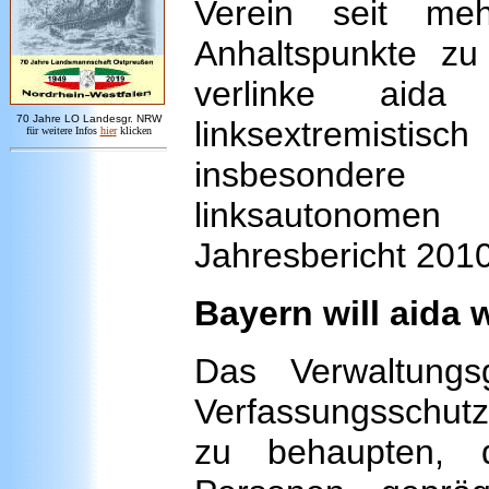
Verein seit me
Anhaltspunkte zu
verlinke aida 
7
0 Jahre LO
Landesgr
.
NRW
linksextremisti
für weitere Infos
hie
r
klicken
insbesondere 
linksautonomen
Jahresbericht 2010
Bayern will aida 
Das Verwaltungs
Verfassungsschutz
zu behaupten, 