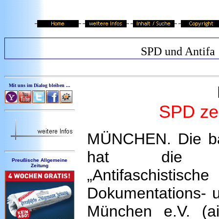
SPD und Antifa
Mit uns im Dialog bleiben ...
SPD zei
MÜNCHEN. Die ba
hat die lin
Preußische Allgemeine
Zeitung
„Antifaschistische
Dokumentations- u
München e.V. (a